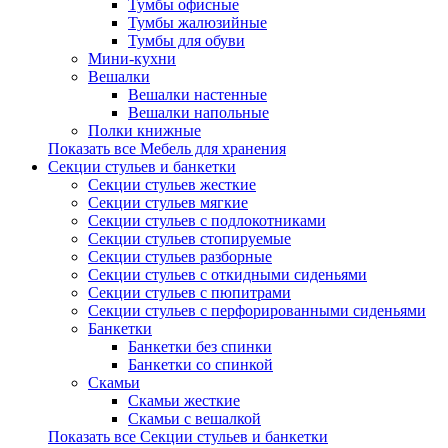
Тумбы офисные
Тумбы жалюзийные
Тумбы для обуви
Мини-кухни
Вешалки
Вешалки настенные
Вешалки напольные
Полки книжные
Показать все Мебель для хранения
Секции стульев и банкетки
Секции стульев жесткие
Секции стульев мягкие
Секции стульев с подлокотниками
Секции стульев стопируемые
Секции стульев разборные
Секции стульев с откидными сиденьями
Секции стульев с пюпитрами
Секции стульев с перфорированными сиденьями
Банкетки
Банкетки без спинки
Банкетки со спинкой
Скамьи
Скамьи жесткие
Скамьи с вешалкой
Показать все Секции стульев и банкетки