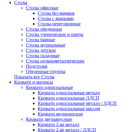
Столы
Столы офисные
Столы без ящиков
Столы с ящиками
Столы переговорные
Столы обеденные
Столы ученические и парты
Столы барные
Столы журнальные
Столы детские
Столы складные
Столы цельнометаллические
Подстолья
Обеденные группы
Показать все Столы
Кровати и матрасы
Кровати односпальные
Кровати односпальные металл
Кровати односпальные ЛДСП
Кровати односпальные металл / ЛДСП
Кровати односпальные массив
Кровати медицинские
Кровати двухъярусные
Кровати 2-яр металл
Кровати 2-яр металл / ЛДСП