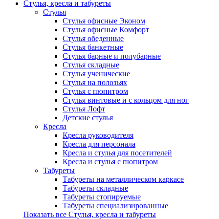
Стулья, кресла и табуреты
Стулья
Стулья офисные Эконом
Стулья офисные Комфорт
Стулья обеденные
Стулья банкетные
Стулья барные и полубарные
Стулья складные
Стулья ученические
Стулья на полозьях
Стулья с пюпитром
Стулья винтовые и с кольцом для ног
Стулья Лофт
Детские стулья
Кресла
Кресла руководителя
Кресла для персонала
Кресла и стулья для посетителей
Кресла и стулья с пюпитром
Табуреты
Табуреты на металлическом каркасе
Табуреты складные
Табуреты стопируемые
Табуреты специализированные
Показать все Стулья, кресла и табуреты