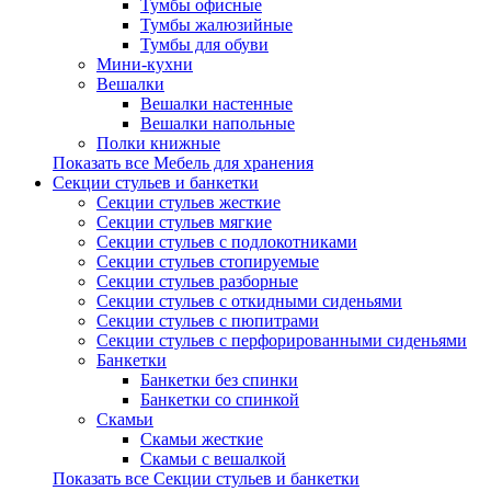
Тумбы офисные
Тумбы жалюзийные
Тумбы для обуви
Мини-кухни
Вешалки
Вешалки настенные
Вешалки напольные
Полки книжные
Показать все Мебель для хранения
Секции стульев и банкетки
Секции стульев жесткие
Секции стульев мягкие
Секции стульев с подлокотниками
Секции стульев стопируемые
Секции стульев разборные
Секции стульев с откидными сиденьями
Секции стульев с пюпитрами
Секции стульев с перфорированными сиденьями
Банкетки
Банкетки без спинки
Банкетки со спинкой
Скамьи
Скамьи жесткие
Скамьи с вешалкой
Показать все Секции стульев и банкетки