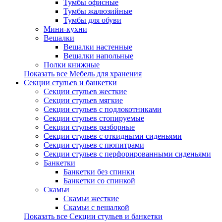
Тумбы офисные
Тумбы жалюзийные
Тумбы для обуви
Мини-кухни
Вешалки
Вешалки настенные
Вешалки напольные
Полки книжные
Показать все Мебель для хранения
Секции стульев и банкетки
Секции стульев жесткие
Секции стульев мягкие
Секции стульев с подлокотниками
Секции стульев стопируемые
Секции стульев разборные
Секции стульев с откидными сиденьями
Секции стульев с пюпитрами
Секции стульев с перфорированными сиденьями
Банкетки
Банкетки без спинки
Банкетки со спинкой
Скамьи
Скамьи жесткие
Скамьи с вешалкой
Показать все Секции стульев и банкетки