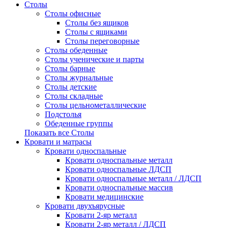
Столы
Столы офисные
Столы без ящиков
Столы с ящиками
Столы переговорные
Столы обеденные
Столы ученические и парты
Столы барные
Столы журнальные
Столы детские
Столы складные
Столы цельнометаллические
Подстолья
Обеденные группы
Показать все Столы
Кровати и матрасы
Кровати односпальные
Кровати односпальные металл
Кровати односпальные ЛДСП
Кровати односпальные металл / ЛДСП
Кровати односпальные массив
Кровати медицинские
Кровати двухъярусные
Кровати 2-яр металл
Кровати 2-яр металл / ЛДСП