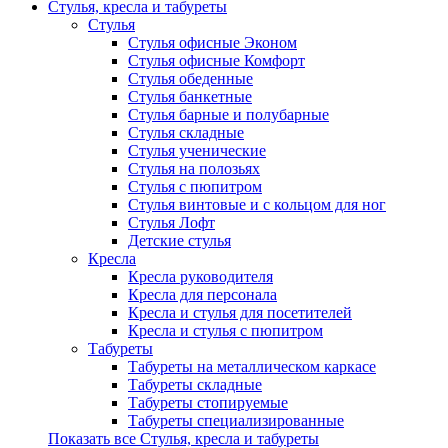
Стулья, кресла и табуреты
Стулья
Стулья офисные Эконом
Стулья офисные Комфорт
Стулья обеденные
Стулья банкетные
Стулья барные и полубарные
Стулья складные
Стулья ученические
Стулья на полозьях
Стулья с пюпитром
Стулья винтовые и с кольцом для ног
Стулья Лофт
Детские стулья
Кресла
Кресла руководителя
Кресла для персонала
Кресла и стулья для посетителей
Кресла и стулья с пюпитром
Табуреты
Табуреты на металлическом каркасе
Табуреты складные
Табуреты стопируемые
Табуреты специализированные
Показать все Стулья, кресла и табуреты