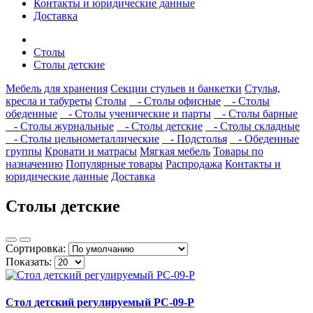
Контакты и юридические данные
Доставка
Столы
Столы детские
Мебель для хранения
Секции стульев и банкетки
Стулья,
кресла и табуреты
Столы
- Столы офисные
- Столы
обеденные
- Столы ученические и парты
- Столы барные
- Столы журнальные
- Столы детские
- Столы складные
- Столы цельнометаллические
- Подстолья
- Обеденные
группы
Кровати и матрасы
Мягкая мебель
Товары по
назначению
Популярные товары
Распродажа
Контакты и
юридические данные
Доставка
Столы детские
Сортировка:
Показать:
Стол детский регулируемый РС-09-Р